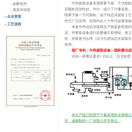
中药提取设备采用喷雾干燥、于式制粒工
发酵系列
且颗粒流动性好、均匀，缩小了计量误差。
蒸发浓缩器
喷雾于燥一于式制粒。由于动态水提取工艺
企业资质
外已广泛应用。在国内从八十年代起逐渐被
工艺流程
本套中药动态水提取生产线是参照国内外
况，对整套设备进行必要修正和增缩，使之
性，价格更为合理（仅为引进动态水提取生
使用。
我厂专利：中药提取设备---国际最先
浓缩---收膏比重达1.45以上，且无粘
本生产线已经用于宁夏多维药业有限公
司、成都制药一厂有限公司等单位。