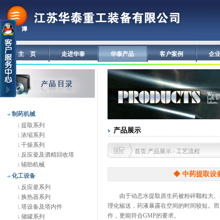
主 页
走进华泰
华泰产品
客户案例
企
制药机械
提取系列
产品展示
浓缩系列
干燥系列
首页:产品展示 - 工艺流程
反应釜及酒精回收塔
辅助机械
◆ 中药提取设
化工设备
反应釜系列
由于动态水提取原生药被粉碎颗粒大、表
换热器系列
理化输送，药液暴露在空间的时间较短。而
塔设备及塔内件
作，更能符合GMP的要求。
储罐系列