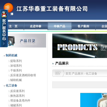
主 页
走进华泰
华泰产品
客户案例
企
制药机械
提取系列
产品展示
浓缩系列
干燥系列
首页:产品展示 - 化工设备
反应釜及酒精回收塔
辅助机械
化工设备
反应釜系列
换热器系列
塔设备及塔内件
储罐系列