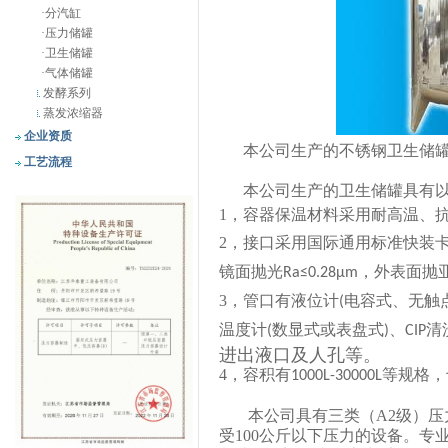
·
分汽缸
·
压力储罐
·
卫生储罐
·
气体储罐
发酵系列
蒸发浓缩器
企业资质
本公司生产的
不锈钢卫生储
工艺流程
本公司生产的卫生储罐具有
1
，
容器保温材料采用耐高温、
2
，
接口采用国际通用标准快装
镜面抛光
，外表面抛
Ra≤0.28μm
3
，
管口有液位计
电容式、无触
(
温度计
数显式或表盘式
、
清
(
)
CIP
进出液口及人孔等。
4
，
容积有
等规格，
1000L-30000L
本公司具有三类（
A2
级）压
受
100
公斤以下压力的设备。专