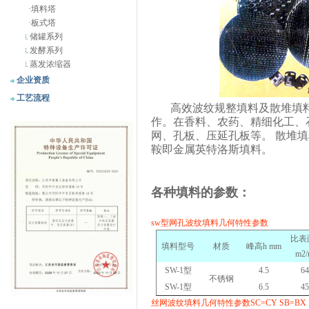
·
填料塔
·
板式塔
储罐系列
发酵系列
蒸发浓缩器
企业资质
工艺流程
高效波纹规整填料及散堆填
作。在香料、农药、精细化工、
网、孔板、压延孔板等。
散堆填
鞍即金属英特洛斯填料。
各种填料的参数：
sw
型网孔波纹填料几何特性参数
比表
填料型号
材质
峰高
h mm
m2/
SW-1
型
4.5
64
不锈钢
SW-1
型
6.5
45
丝网波纹填料几何特性参数
SC=CY SB=BX