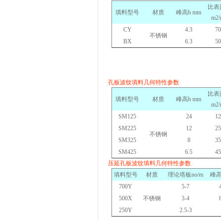
比表
填料型号
材质
峰高
h mm
m2/
CY
4.3
70
不锈钢
BX
6.3
50
孔板波纹填料几何特性参数
比表
填料型号
材质
峰高
h mm
m2/
SM125
24
12
SM225
12
25
不锈钢
SM325
8
35
SM425
6.5
45
压延孔板波纹填料几何特性参数
填料型号
材质
理论塔板
no/m
峰
700Y
5-7
500X
不锈钢
3-4
250Y
2.5-3