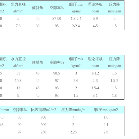
面积
水力直径
f
因子
m/s
理论塔板
压力降
倾斜角
空隙率
%
m2
ah/mm
kg/m2
no/m
mmhg/m
0
5
45
87-90
1.3-2.4
6-9
5
0
7.3
30
95
2-2.4
4-5
1.5
面积
水力直径
f
因子
m/s
理论塔板
压力降
倾斜角
空隙率
%
m2
ah/mm
kg/m2
no/m
mmhg/m
5
35
45
98.5
3
1-1.2
1.5
0
15.8
45
97
2.6
2-3
1.5-2
0
12
45
95
2
3.5-4
1.5
0
9
45
93
1.5
3-1
1.8
高
h mm
空隙率
%
比表面积
m2/m2
压力降
mmhg/m
f
因子
m/s kg/m2
4.3
85
700
7
1.6
6.3
90
500
2
2.1
97
250
2.25
2.6