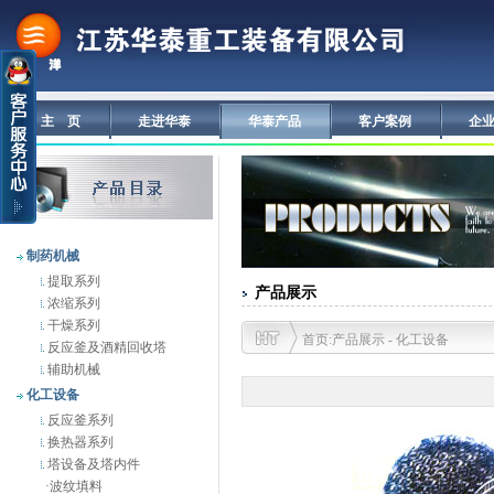
主 页
走进华泰
华泰产品
客户案例
企
制药机械
提取系列
产品展示
浓缩系列
干燥系列
首页:产品展示 - 化工设备
反应釜及酒精回收塔
辅助机械
化工设备
反应釜系列
换热器系列
塔设备及塔内件
·
波纹填料