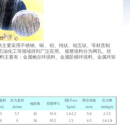
料
主要采用不锈钢、铜
、铝、纯钛、钼五钛、等材质制
石油化工等领域得到广泛应用。
规整填料分为网孔、丝
料主要有：金属鲍尔环填料、金属阶梯环填料、金属环矩
面积
水力直径
f
因子
m/s
理论塔板
压力降
倾斜角
空隙率
%
m2
ah/mm
kg/m2
no/m
mmhg/m
3
5.7
45
91.6
1.4-2.2
5-8
2-3.5
0
9
30
95.5
1.5
4-5
1.6-1.8