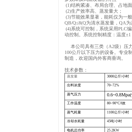
(1)
结构紧凑、布局合理、占地
(2)
生产效率高、蒸发量大；
(3)
节能效果显著，能耗仅为一
QB/Q
≤
8(Q
为清水蒸发量，
QA
为
(4)
系统可控制，系统采用
PLC
编
动控制。系统控制精度：温度±
1
本公司具有三类（
A2
级）压
100
公斤以下压力的设备。专业
制造，欢迎国内外客商垂询。
技术参数：
蒸发量
3000
公斤
/
小时
出料浓度
70~72%
蒸气压力
0.6~0.8Mpa(
工作温度
80~90°C/
Ⅰ
效
蒸气耗量
1100
公斤
/
小时
冷却水耗量
45
吨
/
小时
电机总功率
25.2KW