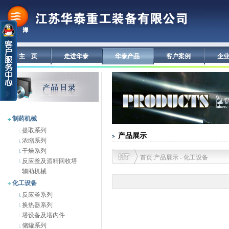
主 页
走进华泰
华泰产品
客户案例
企
制药机械
提取系列
产品展示
浓缩系列
干燥系列
首页:产品展示 - 化工设备
反应釜及酒精回收塔
辅助机械
化工设备
反应釜系列
换热器系列
塔设备及塔内件
储罐系列