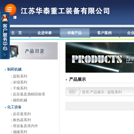
主 页
走进华泰
华泰产品
客户案例
企
制药机械
提取系列
产品展示
浓缩系列
干燥系列
首页:产品展示 - 提取系列
反应釜及酒精回收塔
辅助机械
化工设备
反应釜系列
换热器系列
塔设备及塔内件
储罐系列