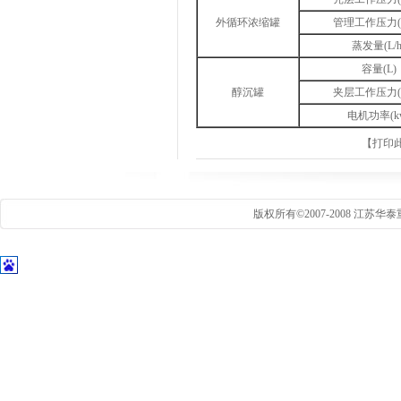
外循环浓缩罐
管理工作压力(M
蒸发量(L/h
容量(L)
醇沉罐
夹层工作压力(M
电机功率(k
【
打印
版权所有©2007-2008 江苏华