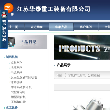
主 页
走进华泰
华泰产品
客户案例
企
制药机械
提取系列
产品展示
浓缩系列
干燥系列
首页:产品展示 - 制药机械
反应釜及酒精回收塔
辅助机械
·
中草药渣挤汁机
·
V型混合机
·
槽型混合机
·
不锈钢贮罐
化工设备