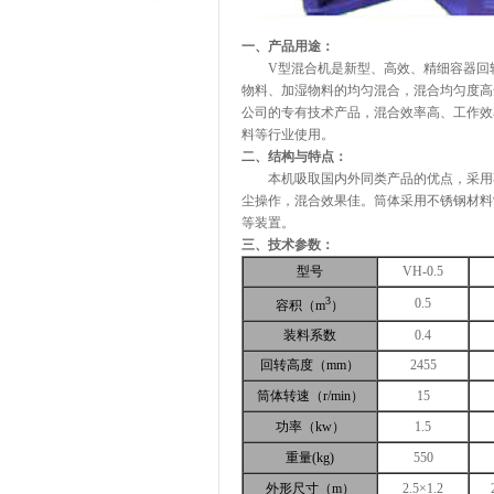
一、产品用途：
V型混合机是新型、高效、精细容器回转、
物料、加湿物料的均匀混合，混合均匀度高
公司的专有技术产品，混合效率高、工作效
料等行业使用。
二、结构与特点：
本机吸取国内外同类产品的优点，采用不
尘操作，混合效果佳。筒体采用不锈钢材料
等装置。
三、技术参数：
型号
VH-0.5
3
0.5
容积（m
）
装料系数
0.4
回转高度（mm）
2455
筒体转速（r/min）
15
功率（kw）
1.5
重量(kg)
550
外形尺寸（m）
2.5×1.2