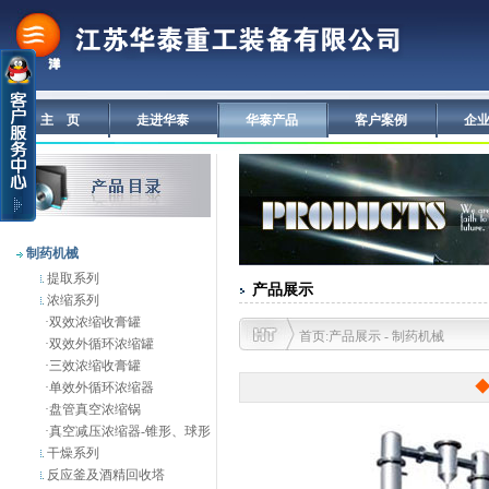
主 页
走进华泰
华泰产品
客户案例
企
制药机械
提取系列
产品展示
浓缩系列
·
双效浓缩收膏罐
首页:产品展示 - 制药机械
·
双效外循环浓缩罐
·
三效浓缩收膏罐
◆
·
单效外循环浓缩器
·
盘管真空浓缩锅
·
真空减压浓缩器-锥形、球形
干燥系列
反应釜及酒精回收塔