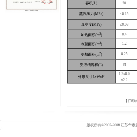
容积(L)
50
蒸汽压力(MPa)
<0.15
真空度(MPa)
≤0.08
2
0.4
加热面积(m
)
2
1.2
冷凝面积(m
)
2
0.25
冷却面积(m
)
受液槽容积(L)
15
1.2x0.6
外形尺寸LxWxH
x2.2
【
打印
版权所有©2007-2008 江苏华