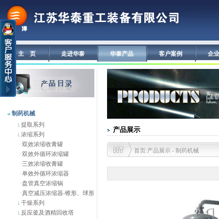
主 页
走进华泰
华泰产品
客户案例
企
制药机械
提取系列
产品展示
浓缩系列
·
双效浓缩收膏罐
首页:产品展示 - 制药机械
·
双效外循环浓缩罐
·
三效浓缩收膏罐
·
单效外循环浓缩器
·
盘管真空浓缩锅
·
真空减压浓缩器-锥形、球形
干燥系列
反应釜及酒精回收塔