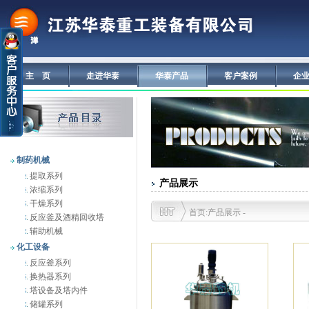
主 页
走进华泰
华泰产品
客户案例
企
制药机械
提取系列
产品展示
浓缩系列
干燥系列
首页:产品展示 -
反应釜及酒精回收塔
辅助机械
化工设备
反应釜系列
换热器系列
塔设备及塔内件
储罐系列