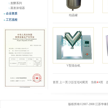
发酵系列
蒸发浓缩器
企业资质
结晶罐
工艺流程
V型混合机
首页
上一页
[1]
[2]
[3]
[4]
尾页
当前
4
/4页 
版权所有©2007-2008 江苏华