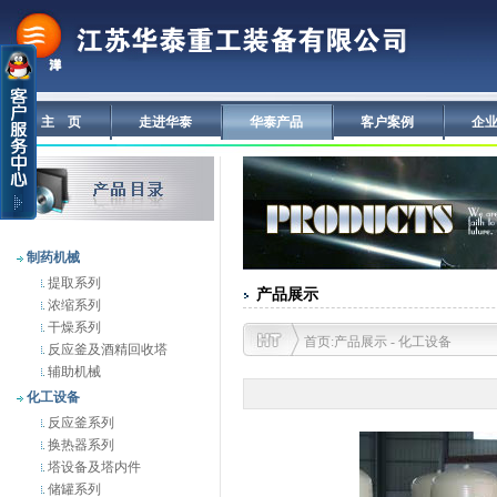
主 页
走进华泰
华泰产品
客户案例
企
制药机械
提取系列
产品展示
浓缩系列
干燥系列
首页:产品展示 - 化工设备
反应釜及酒精回收塔
辅助机械
化工设备
反应釜系列
换热器系列
塔设备及塔内件
储罐系列