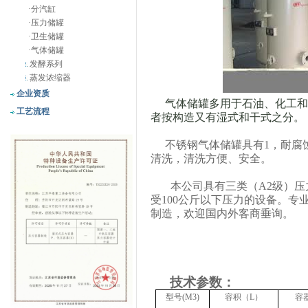
·
分汽缸
·
压力储罐
·
卫生储罐
·
气体储罐
发酵系列
蒸发浓缩器
企业资质
气体储罐多用于石油、化工和
工艺流程
者按构造又有湿式和干式之分。
不锈钢气体储罐具有
1
，耐腐
清洗，清洗方便、安全。
本公司具有三类（
A2
级）压
受
100
公斤以下压力的设备。专
制造，欢迎国内外客商垂询。
技术参数：
型号
(M3)
容积（
L
）
容