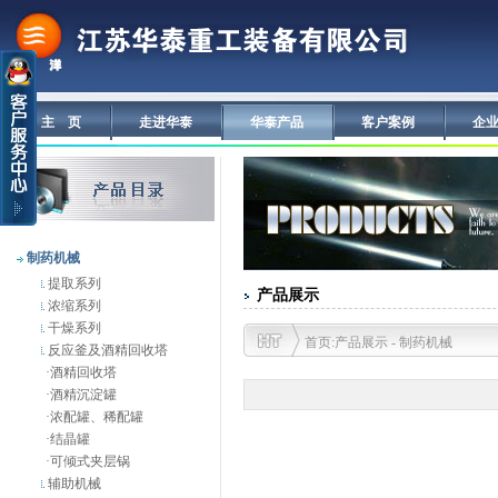
主 页
走进华泰
华泰产品
客户案例
企
制药机械
提取系列
产品展示
浓缩系列
干燥系列
首页:产品展示 - 制药机械
反应釜及酒精回收塔
·
酒精回收塔
·
酒精沉淀罐
·
浓配罐、稀配罐
·
结晶罐
·
可倾式夹层锅
辅助机械