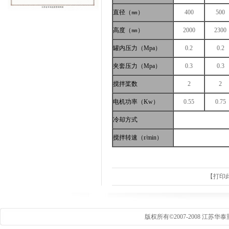
直径（㎜）
400
500
高度（㎜）
2000
2300
罐内压力（Mpa）
0.2
0.2
夹套压力（Mpa）
0.3
0.3
搅拌桨数
2
2
电机功率（Kw）
0.55
0.75
冷却方式
搅拌转速（r/min）
【
打印
版权所有©2007-2008 江苏华