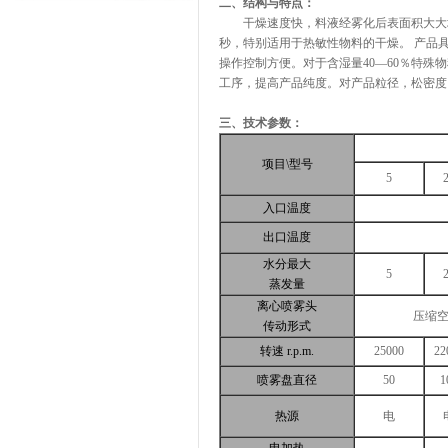
二、结构与特点：
干燥速度快，料液经雾化后表面积大大增加
秒，特别适用于热敏性物料的干燥。 产品
操作控制方便。对于含湿量40—60％特殊
工序，提高产品纯度。对产品粒径，松密度
三、技术参数：
项目\型号
5
入口温度
出口温度
水分最大
5
蒸发量
离心喷雾头
压缩
传动形式
转速 r.p.m.
25000
22
喷雾盘直径
50
1
热源
电