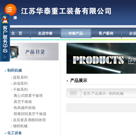
主 页
走进华泰
华泰产品
客户案例
企
制药机械
提取系列
产品展示
浓缩系列
干燥系列
首页:产品展示 - 制药机械
·
离心式喷雾干燥塔
·
真空干燥箱
·
热风循环烘箱
·
双锥回转真空干燥器
反应釜及酒精回收塔
辅助机械
化工设备