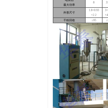
电加热
8
3
最大功率
1.8×0.93
3×
外形尺寸
×2.2
×4
干粉回收
≥95
≥